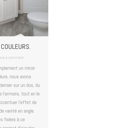
 COULEURS.
ave a comment
simplement un miroir
lure, nous avons
 dernier sur un dos, du
l’armoire, tout en le
ccentuer l’effet de
de vanité en angle.
es fixées à ce
 permet d’ajouter