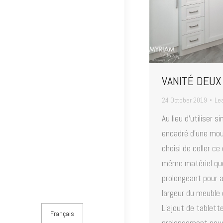
VANITÉ DEUX
24 October 2019
Le
Au lieu d’utiliser 
encadré d’une mou
choisi de coller ce
même matériel que 
prolongeant pour a
largeur du meuble 
L’ajout de tablett
Français
prolongement nous